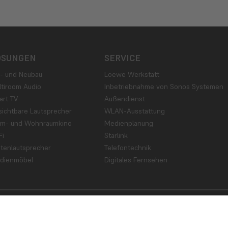
ÖSUNGEN
SERVICE
- und Neubau
Loewe Werkstatt
ltiroom Audio
Inbetriebnahme von Sonos Systemen
art TV
Außendienst
sichtbare Lautsprecher
WLAN-Ausstattung
im- und Wohnraumkino
Medienplanung
Fi
Starlink
tenlautsprecher
Telefontechnik
dienmöbel
Digitales Fernsehen