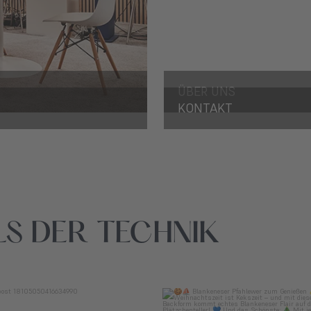
ÜBER UNS
KONTAKT
ULS DER TECHNIK
mediaathomeathmer
mediaathomeathmer
Dez. 1
Nov. 10