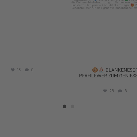
🍪⛵️ BLANKENESE
13
0
PFAHLEWER ZUM GENIESS
...
28
3