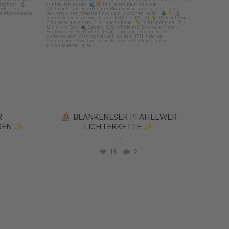
R
⛵️ BLANKENESER PFAHLEWER
EN ✨
LICHTERKETTE ✨
...
14
2