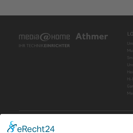
L
Um
Mu
Sm
Un
He
Hi-
Gar
Me