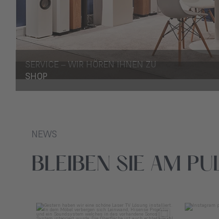
SERVICE – WIR HÖREN IHNEN ZU
SHOP
NEWS
BLEIBEN SIE AM P
mediaathomeathmer
März 31