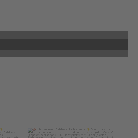
mediaathomeathmer
Nov. 10