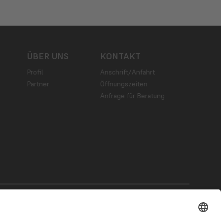
ÜBER UNS
KONTAKT
Profil
Anschrift/Anfahrt
Partner
Öffnungszeiten
Anfrage für Beratung