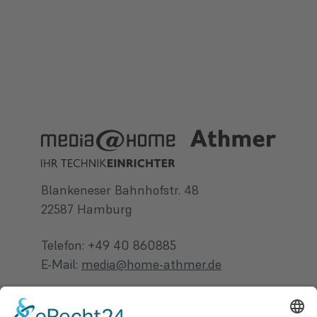
Blankeneser Bahnhofstr. 48
22587 Hamburg
Telefon: +49 40 860885
E-Mail:
media@home-athmer.de
KONTAKTFORMULAR